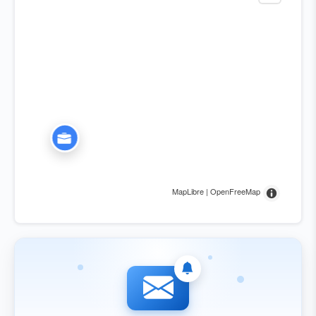
MapLibre | OpenFreeMap