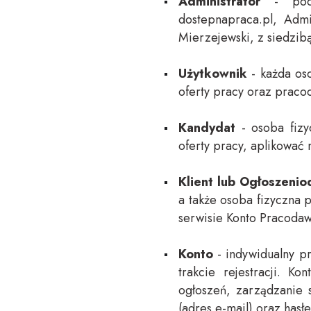
Administrator
- podmi
dostepnapraca.pl, Admi
Mierzejewski, z siedzi
Użytkownik
- każda oso
oferty pracy oraz praco
Kandydat
- osoba fizy
oferty pracy, aplikować n
Klient lub Ogłoszeni
a także osoba fizyczna 
serwisie Konto Pracodaw
Konto
- indywidualny p
trakcie rejestracji. K
ogłoszeń, zarządzanie 
(adres e-mail) oraz has