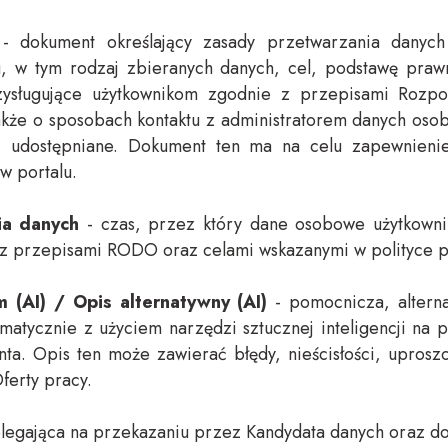
- dokument określający zasady przetwarzania danyc
lu, w tym rodzaj zbieranych danych, cel, podstawę pra
ysługujące użytkownikom zgodnie z przepisami Rozpo
także o sposobach kontaktu z administratorem danych os
udostępniane. Dokument ten ma na celu zapewnienie 
w portalu.
a danych
- czas, przez który dane osobowe użytkown
 z przepisami RODO oraz celami wskazanymi w polityce p
 (AI) / Opis alternatywny (AI)
- pomocnicza, alterna
atycznie z użyciem narzędzi sztucznej inteligencji na p
nta. Opis ten może zawierać błędy, nieścisłości, uprosz
Oferty pracy.
legająca na przekazaniu przez Kandydata danych oraz d