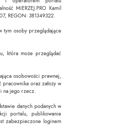
m i operatorem portalu
łalność MIERZEJ.PRO Kamil
3607, REGON: 381349322.
 w tym osoby przeglądające
lu, która może przeglądać
dająca osobowości prawnej,
ć pracownika oraz założy w
i na jego rzecz.
odstawie danych podanych w
kcji portalu, publikowanie
jest zabezpieczone loginem