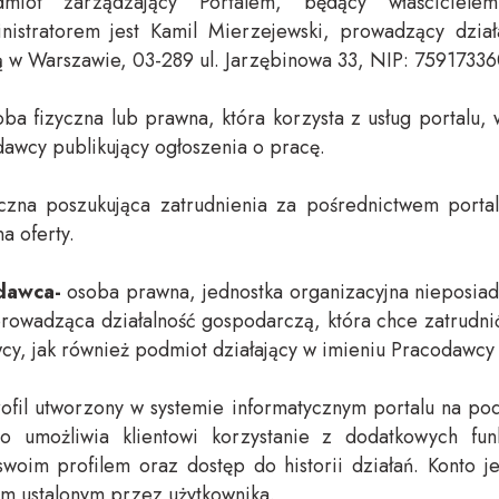
ot zarządzający Portalem, będący właściciele
nistratorem jest Kamil Mierzejewski, prowadzący dzia
bą w Warszawie, 03-289 ul. Jarzębinowa 33, NIP: 759173
ba fizyczna lub prawna, która korzysta z usług portalu,
dawcy publikujący ogłoszenia o pracę.
czna poszukująca zatrudnienia za pośrednictwem porta
a oferty.
odawca-
osoba prawna, jednostka organizacyjna nieposia
prowadząca działalność gospodarczą, która chce zatrudni
cy, jak również podmiot działający w imieniu Pracodawcy 
rofil utworzony w systemie informatycznym portalu na p
onto umożliwia klientowi korzystanie z dodatkowych fun
swoim profilem oraz dostęp do historii działań. Konto 
łem ustalonym przez użytkownika.