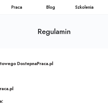
Praca
Blog
Szkolenia
Regulamin
etowego DostepnaPraca.pl
raca.pl
a: