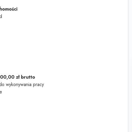
chomości
d
0,00 zł brutto
do wykonywania pracy
ie