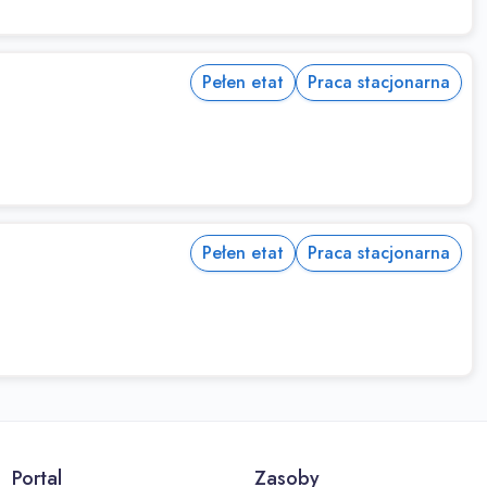
Pełen etat
Praca stacjonarna
Pełen etat
Praca stacjonarna
Portal
Zasoby