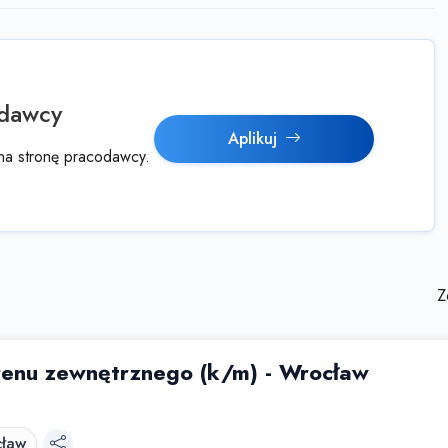
odawcy
Aplikuj
y na stronę pracodawcy.
Z
renu zewnętrznego (k/m) - Wrocław
ław