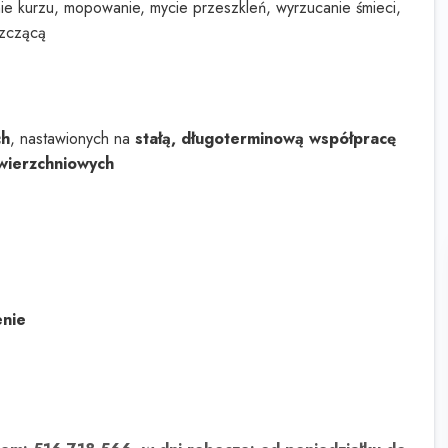
nie kurzu, mopowanie, mycie przeszkleń, wyrzucanie śmieci,
szczącą
ch
, nastawionych na
stałą, długoterminową współpracę
wierzchniowych
enie