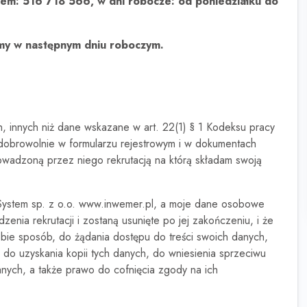
em: 516 718 566, w dni robocze: od poniedziałku do
my w następnym dniu roboczym.
innych niż dane wskazane w art. 22(1) § 1 Kodeksu pracy
dobrowolnie w formularzu rejestrowym i w dokumentach
rowadzoną przez niego rekrutacją na którą składam swoją
ystem sp. z o.o. www.inwemer.pl, a moje dane osobowe
ia rekrutacji i zostaną usunięte po jej zakończeniu, i że
e sposób, do żądania dostępu do treści swoich danych,
, do uzyskania kopii tych danych, do wniesienia sprzeciwu
nych, a także prawo do cofnięcia zgody na ich