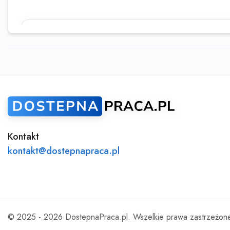
Ta oferta wygasła
Sprawdź podobne oferty poniżej lub skorzy
wyszukiwarki
Kontakt
kontakt@dostepnapraca.pl
© 2025 - 2026
DostepnaPraca.pl
. Wszelkie prawa zastrzeżon