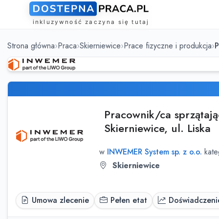
Strona główna
Praca
Skierniewice
Prace fizyczne i produkcja
P
Pracownik/ca sprzątaj
Skierniewice, ul. Liska
w
INWEMER System sp. z o.o.
kate
Skierniewice
Umowa zlecenie
Pełen etat
Doświadczenie