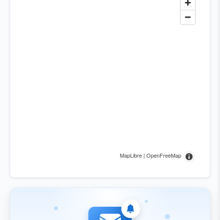
MapLibre | OpenFreeMap