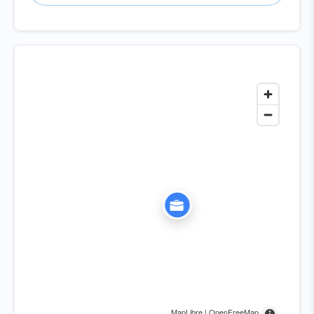
MapLibre | OpenFreeMap