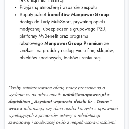
rekrutacji i administracji
Przyjazną atmosferę i wsparcie zespołu
Bogaty pakiet
benefitów ManpowerGroup
:
dostęp do karty MultiSport, prywatnej opieki
medycznej, ubezpieczenia grupowego PZU,
platformy MyBenefit oraz programu
rabatowego
ManpowerGroup Premium
ze
zniżkami na produkty i usługi wielu firm, sklepów,
obiektów sportowych, teatrów i restauracji
Osoby zainteresowane ofertą pracy proszone są o
wysłanie cv na adres email:
natak@manpower.pl z
dopiskiem „Asystent wsparcia działu hr - Tczew”
wraz z
informacją czy dana osoba korzysta z uprawnień
wynikających z przepisów ustawy o rehabilitacji
zawodowej i społecznej osób z niepełnosprawnościami.