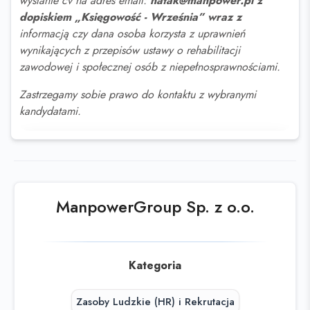
wysłanie cv na adres email:
natak@manpower.pl z
dopiskiem „Księgowość - Września” wraz z
informacją czy dana osoba korzysta z uprawnień
wynikających z przepisów ustawy o rehabilitacji
zawodowej i społecznej osób z niepełnosprawnościami.
Zastrzegamy sobie prawo do kontaktu z wybranymi
kandydatami.
Ta oferta wygasła
Sprawdź podobne oferty poniżej lub
skorzystaj z
wyszukiwarki
ManpowerGroup Sp. z o.o.
Kategoria
Zasoby Ludzkie (HR) i Rekrutacja