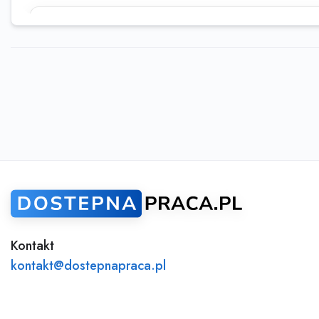
Ta oferta wygasła
Sprawdź podobne oferty poniżej lub skorzy
wyszukiwarki
Kontakt
kontakt@dostepnapraca.pl