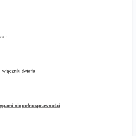
za :
włączniki światła
typami niepełnosprawności