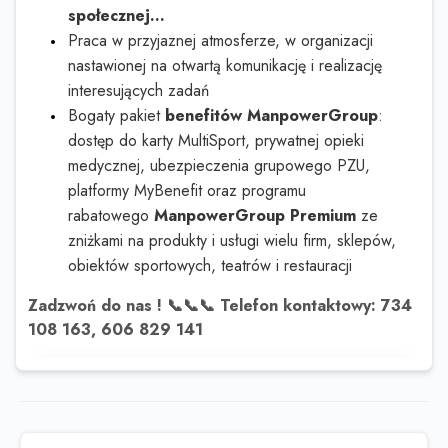
społecznej...
Praca w przyjaznej atmosferze, w organizacji
nastawionej na otwartą komunikację i realizację
interesujących zadań
Bogaty pakiet
benefitów ManpowerGroup
:
dostęp do karty MultiSport, prywatnej opieki
medycznej, ubezpieczenia grupowego PZU,
platformy MyBenefit oraz programu
rabatowego
ManpowerGroup Premium
ze
zniżkami na produkty i usługi wielu firm, sklepów,
obiektów sportowych, teatrów i restauracji
Zadzwoń do nas !
📞📞📞
Telefon kontaktowy: 734
108 163, 606 829 141
Ta oferta wygasła
Sprawdź podobne oferty poniżej lub