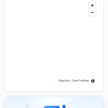
MapLibre | OpenFreeMap