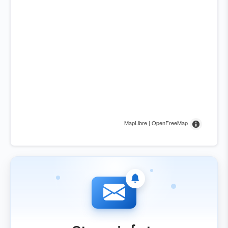
MapLibre | OpenFreeMap