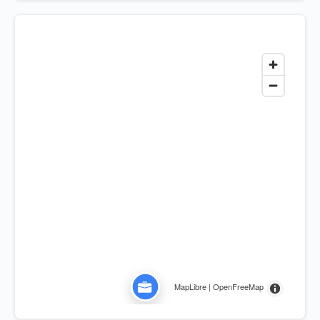
MapLibre | OpenFreeMap