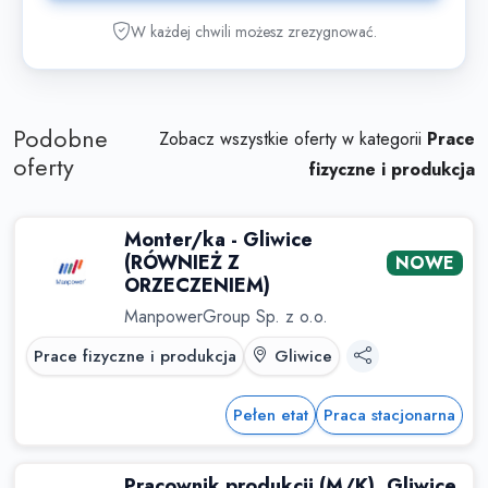
W każdej chwili możesz zrezygnować.
Podobne
Zobacz wszystkie oferty w kategorii
Prace
oferty
fizyczne i produkcja
Monter/ka - Gliwice
(RÓWNIEŻ Z
NOWE
ORZECZENIEM)
ManpowerGroup Sp. z o.o.
Prace fizyczne i produkcja
Gliwice
Pełen etat
Praca stacjonarna
Pracownik produkcji (M/K), Gliwice