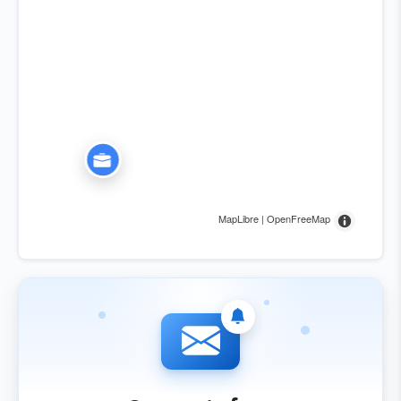
MapLibre | OpenFreeMap