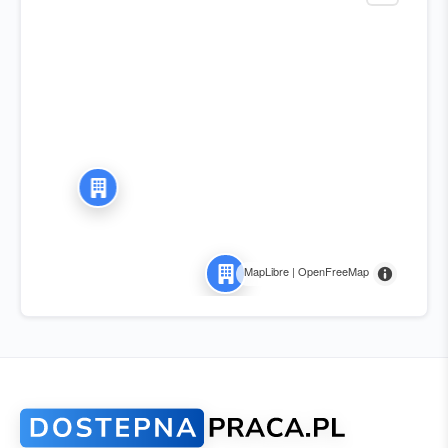
MapLibre | OpenFreeMap