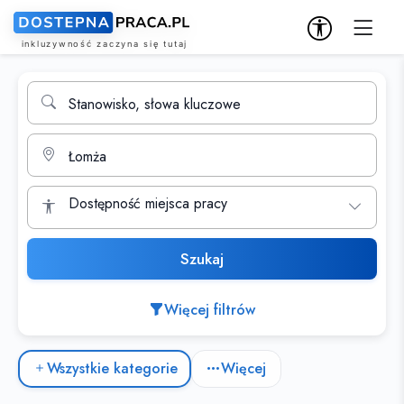
Wyszukiwarka ofert pracy
Stanowisko, słowa kluczowe
Miasto
Dostępność miejsca pracy
Szukaj
Więcej filtrów
Kategorie ofert pracy
Wszystkie kategorie
Więcej