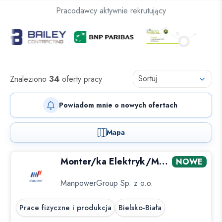
Oferty pracy dla osób z niepełnosprawnościami
Pracodawcy aktywnie rekrutujący
Oferty pracy
Sortuj
Znaleziono
34
oferty pracy
Powiadom mnie o nowych ofertach
Mapa
Monter/ka Elektryk/Mechanik (RÓWNIEŻ Z...
NOWE
ManpowerGroup Sp. z o.o.
Prace fizyczne i produkcja
Bielsko-Biała