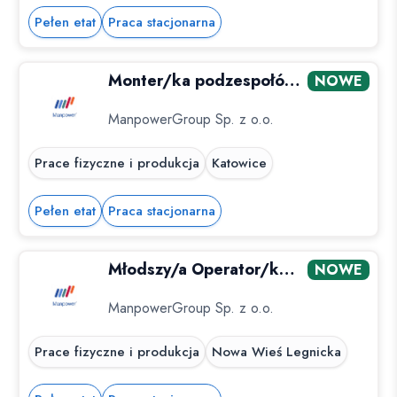
Pełen etat
Praca stacjonarna
Monter/ka podzespołów (RÓWNIEŻ Z ORZECZENIEM)
NOWE
ManpowerGroup Sp. z o.o.
Prace fizyczne i produkcja
Katowice
Pełen etat
Praca stacjonarna
Młodszy/a Operator/ka Maszyn - Nowa Wieś...
NOWE
ManpowerGroup Sp. z o.o.
Prace fizyczne i produkcja
Nowa Wieś Legnicka