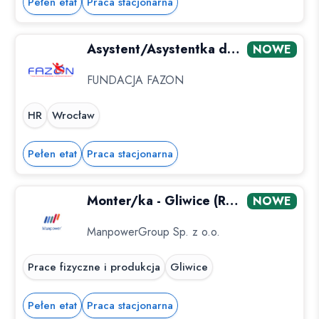
Pełen etat
Praca stacjonarna
Asystent/Asystentka ds. Rekrutacji - staż
NOWE
FUNDACJA FAZON
HR
Wrocław
Pełen etat
Praca stacjonarna
Monter/ka - Gliwice (RÓWNIEŻ Z ORZECZENIEM)
NOWE
ManpowerGroup Sp. z o.o.
Prace fizyczne i produkcja
Gliwice
Pełen etat
Praca stacjonarna