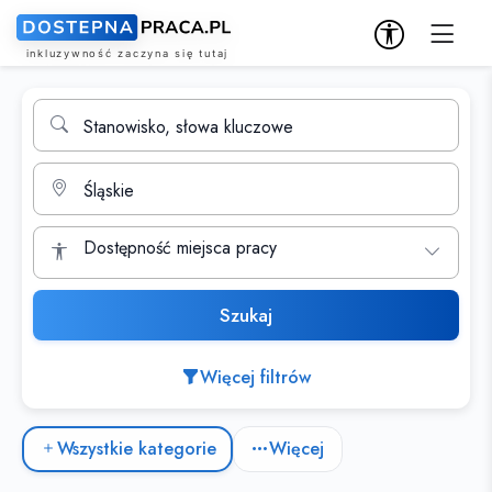
Wyszukiwarka ofert pracy
Stanowisko, słowa kluczowe
Miasto
Dostępność miejsca pracy
Szukaj
Więcej filtrów
Kategorie ofert pracy
Wszystkie kategorie
Więcej