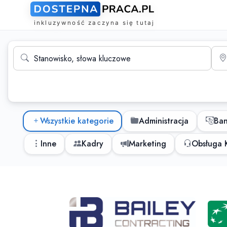
Wyszukiwarka ofert pracy
Stanowisko, słowa kluczowe
Mias
Kategorie ofert pracy
Wszystkie kategorie
Administracja
Ba
Inne
Kadry
Marketing
Obsługa K