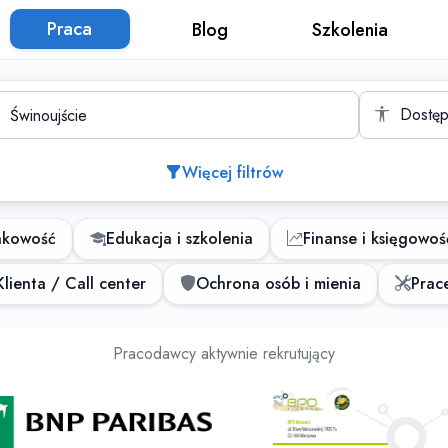
Praca
Blog
Szkolenia
to
Dostęp
Więcej filtrów
nkowość
Edukacja i szkolenia
Finanse i księgowoś
lienta / Call center
Ochrona osób i mienia
Prace
Oferty pracy
Pracodawcy aktywnie rekrutujący