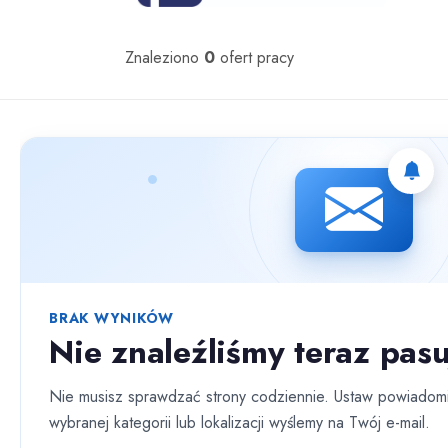
Oferty pracy
Znaleziono
0
ofert pracy
Nie znaleziono ofert spełniających wybrane kryteria.
BRAK WYNIKÓW
Nie znaleźliśmy teraz pasu
Nie musisz sprawdzać strony codziennie. Ustaw powiadomi
wybranej kategorii lub lokalizacji wyślemy na Twój e-mail.