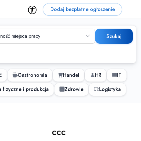
Dodaj bezpłatne ogłoszenie
ność miejsca pracy
Szukaj
ć
Gastronomia
Handel
HR
IT
 fizyczne i produkcja
Zdrowie
Logistyka
 dla osób z niepełnospraw