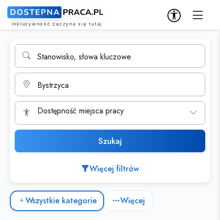
Wyszukiwarka ofert pracy
Stanowisko, słowa kluczowe
Miasto
Dostępność miejsca pracy
Szukaj
Więcej filtrów
Kategorie ofert pracy
Wszystkie kategorie
Więcej