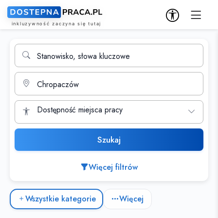
Wyszukiwarka ofert pracy
Stanowisko, słowa kluczowe
Miasto
Dostępność miejsca pracy
Szukaj
Więcej filtrów
Kategorie ofert pracy
Wszystkie kategorie
Więcej