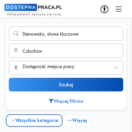
Wyszukiwarka ofert pracy
Stanowisko, słowa kluczowe
Miasto
Dostępność miejsca pracy
Szukaj
Więcej filtrów
Kategorie ofert pracy
Wszystkie kategorie
Więcej