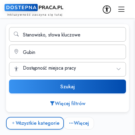
Wyszukiwarka ofert pracy
Stanowisko, słowa kluczowe
Miasto
Dostępność miejsca pracy
Szukaj
Więcej filtrów
Kategorie ofert pracy
Wszystkie kategorie
Więcej