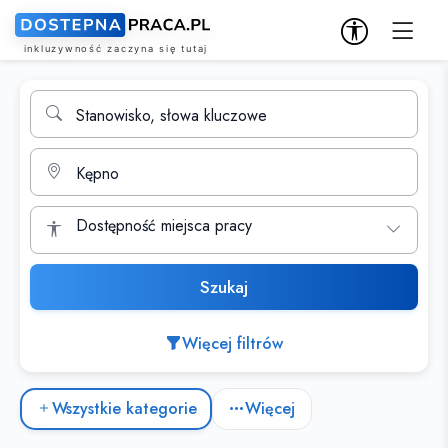
Wyszukiwarka ofert pracy
Stanowisko, słowa kluczowe
Miasto
Dostępność miejsca pracy
Szukaj
Więcej filtrów
Kategorie ofert pracy
Wszystkie kategorie
Więcej