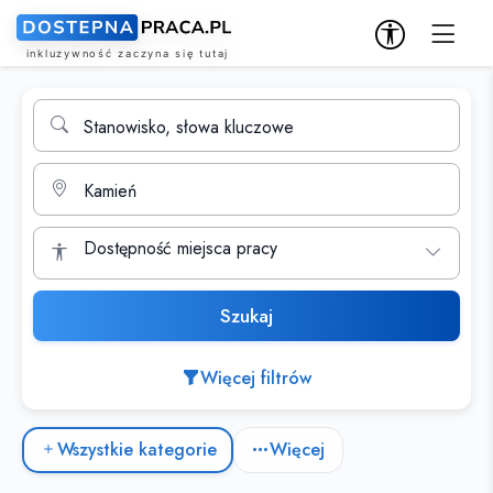
Wyszukiwarka ofert pracy
Stanowisko, słowa kluczowe
Miasto
Dostępność miejsca pracy
Szukaj
Więcej filtrów
Kategorie ofert pracy
Wszystkie kategorie
Więcej