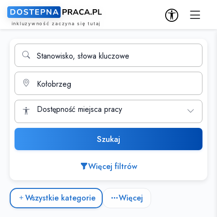
Wyszukiwarka ofert pracy
Stanowisko, słowa kluczowe
Miasto
Dostępność miejsca pracy
Szukaj
Więcej filtrów
Kategorie ofert pracy
Wszystkie kategorie
Więcej