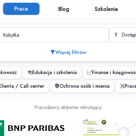
Praca
Blog
Szkolenia
to
Dostęp
Więcej filtrów
nkowość
Edukacja i szkolenia
Finanse i księgowoś
lienta / Call center
Ochrona osób i mienia
Prace
Oferty pracy
Pracodawcy aktywnie rekrutujący