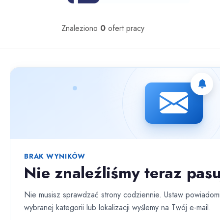
Oferty pracy
Znaleziono
0
ofert pracy
Nie znaleziono ofert spełniających wybrane kryteria.
BRAK WYNIKÓW
Nie znaleźliśmy teraz pasu
Nie musisz sprawdzać strony codziennie. Ustaw powiadomi
wybranej kategorii lub lokalizacji wyślemy na Twój e-mail.