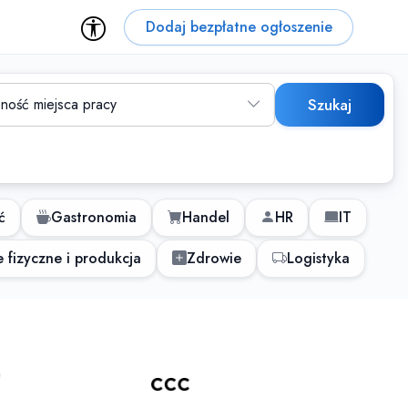
Dodaj bezpłatne ogłoszenie
ność miejsca pracy
Szukaj
ć
Gastronomia
Handel
HR
IT
 fizyczne i produkcja
Zdrowie
Logistyka
 dla osób z niepełnospraw