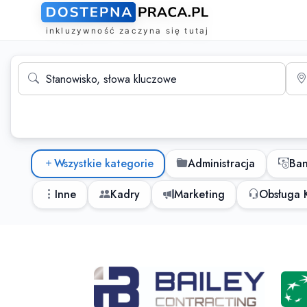
Wyszukiwarka ofert pracy
Stanowisko, słowa kluczowe
Mias
Kategorie ofert pracy
Wszystkie kategorie
Administracja
Ba
Inne
Kadry
Marketing
Obsługa K