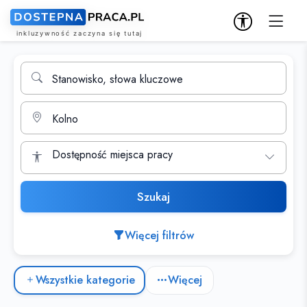
Wyszukiwarka ofert pracy
Stanowisko, słowa kluczowe
Miasto
Dostępność miejsca pracy
Szukaj
Więcej filtrów
Kategorie ofert pracy
Wszystkie kategorie
Więcej