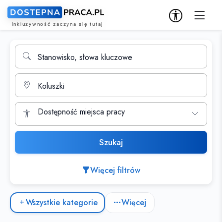
Wyszukiwarka ofert pracy
Stanowisko, słowa kluczowe
Miasto
Dostępność miejsca pracy
Szukaj
Więcej filtrów
Kategorie ofert pracy
Wszystkie kategorie
Więcej