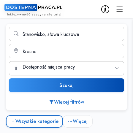
Wyszukiwarka ofert pracy
Stanowisko, słowa kluczowe
Miasto
Dostępność miejsca pracy
Szukaj
Więcej filtrów
Kategorie ofert pracy
Wszystkie kategorie
Więcej