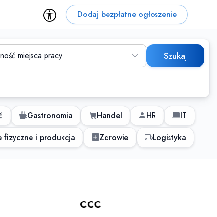
Dodaj bezpłatne ogłoszenie
ność miejsca pracy
Szukaj
ć
Gastronomia
Handel
HR
IT
 fizyczne i produkcja
Zdrowie
Logistyka
 dla osób z niepełnospraw