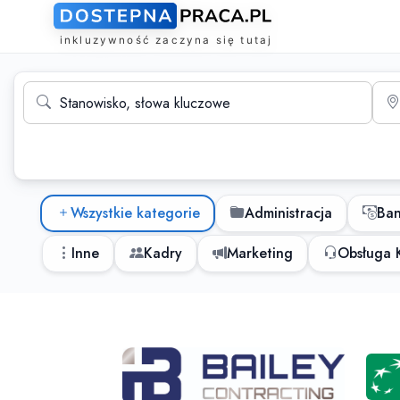
Wyszukiwarka ofert pracy
Stanowisko, słowa kluczowe
Mias
Kategorie ofert pracy
Wszystkie kategorie
Administracja
Ba
Inne
Kadry
Marketing
Obsługa K