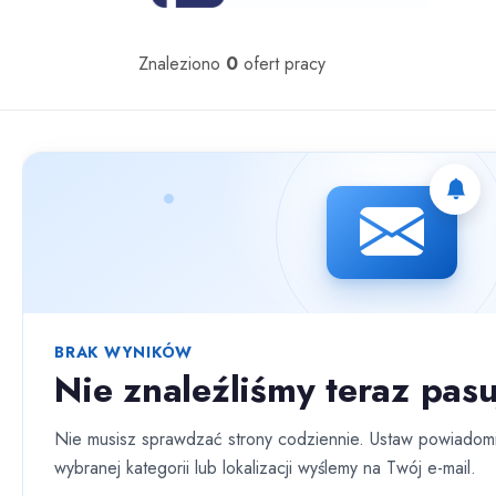
Oferty pracy
Znaleziono
0
ofert pracy
Nie znaleziono ofert spełniających wybrane kryteria.
BRAK WYNIKÓW
Nie znaleźliśmy teraz pasu
Nie musisz sprawdzać strony codziennie. Ustaw powiadomi
wybranej kategorii lub lokalizacji wyślemy na Twój e-mail.