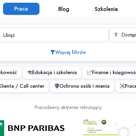
Praca
Blog
Szkolenia
to
Dostęp
Więcej filtrów
nkowość
Edukacja i szkolenia
Finanse i księgowoś
lienta / Call center
Ochrona osób i mienia
Prace
Oferty pracy
Pracodawcy aktywnie rekrutujący