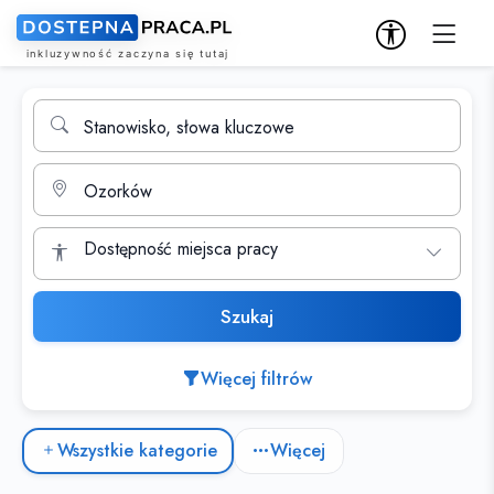
Wyszukiwarka ofert pracy
Stanowisko, słowa kluczowe
Miasto
Dostępność miejsca pracy
Szukaj
Więcej filtrów
Kategorie ofert pracy
Wszystkie kategorie
Więcej