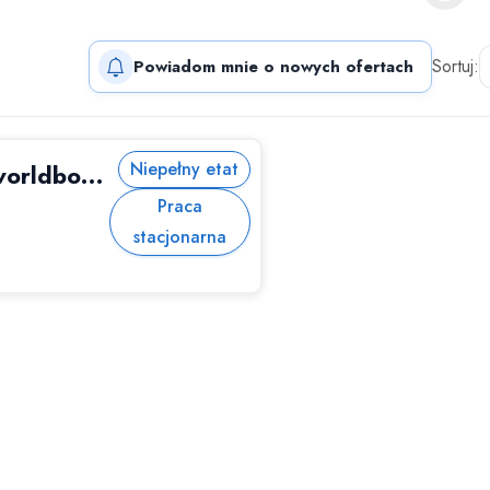
Sortuj:
Powiadom mnie o nowych ofertach
Niepełny etat
Doradca klienta (m/k/n) worldbox Police
Praca
stacjonarna