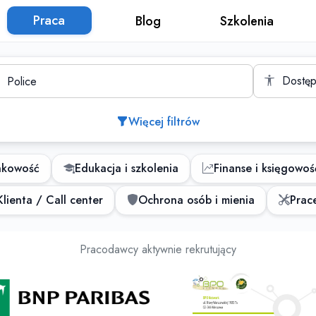
Praca
Blog
Szkolenia
to
Dostęp
Więcej filtrów
nkowość
Edukacja i szkolenia
Finanse i księgowoś
lienta / Call center
Ochrona osób i mienia
Prace
Oferty pracy
Pracodawcy aktywnie rekrutujący