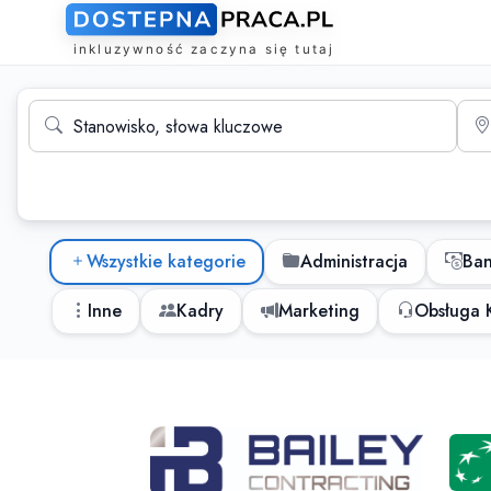
Wyszukiwarka ofert pracy
Stanowisko, słowa kluczowe
Mias
Kategorie ofert pracy
Wszystkie kategorie
Administracja
Ba
Inne
Kadry
Marketing
Obsługa K