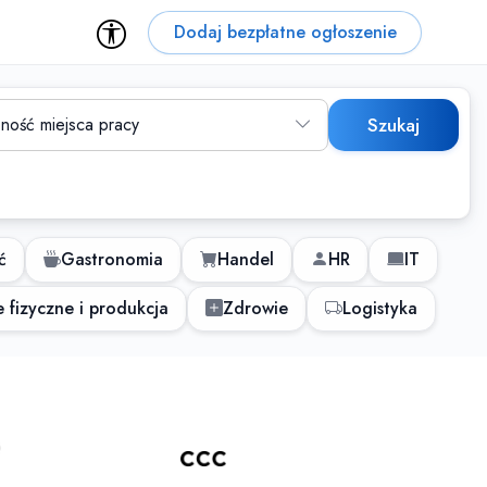
Dodaj bezpłatne ogłoszenie
ność miejsca pracy
Szukaj
ć
Gastronomia
Handel
HR
IT
 fizyczne i produkcja
Zdrowie
Logistyka
 dla osób z niepełnospraw