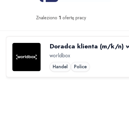
Oferty pracy
Znaleziono
1
ofertę pracy
worldbox
Handel
Police