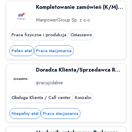
Kompletowanie zamówień (K/M), 2 zmiany, Ostaszewo
ManpowerGroup Sp. z o.o.
Prace fizyczne i produkcja
Ostaszewo
Pełen etat
Praca stacjonarna
Doradca Klienta/Sprzedawca RTV i AGD Koszalin (K,M)
ipracujzdalnie
Obsługa Klienta / Call center
Koszalin
Niepełny etat
Praca stacjonarna