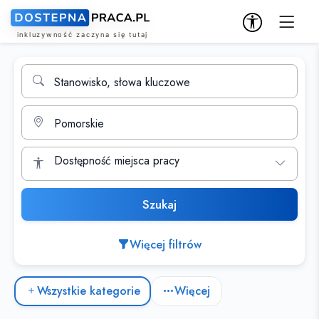
Wyszukiwarka ofert pracy
Stanowisko, słowa kluczowe
Miasto
Dostępność miejsca pracy
Szukaj
Więcej filtrów
Kategorie ofert pracy
Wszystkie kategorie
Więcej