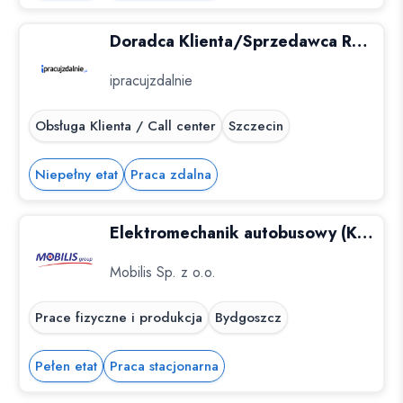
Doradca Klienta/Sprzedawca RTV/AGD Szczecin (K,M)
ipracujzdalnie
Obsługa Klienta / Call center
Szczecin
Niepełny etat
Praca zdalna
Elektromechanik autobusowy (K/M)
Mobilis Sp. z o.o.
Prace fizyczne i produkcja
Bydgoszcz
Pełen etat
Praca stacjonarna