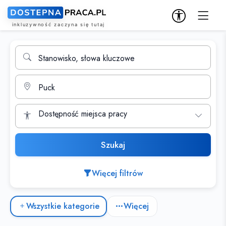
Wyszukiwarka ofert pracy
Stanowisko, słowa kluczowe
Miasto
Dostępność miejsca pracy
Szukaj
Więcej filtrów
Kategorie ofert pracy
Wszystkie kategorie
Więcej