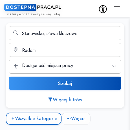
Wyszukiwarka ofert pracy
Stanowisko, słowa kluczowe
Miasto
Dostępność miejsca pracy
Szukaj
Więcej filtrów
Kategorie ofert pracy
Wszystkie kategorie
Więcej