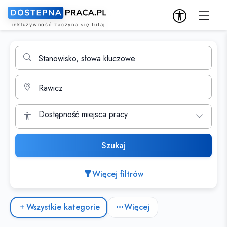
Wyszukiwarka ofert pracy
Stanowisko, słowa kluczowe
Miasto
Dostępność miejsca pracy
Szukaj
Więcej filtrów
Kategorie ofert pracy
Wszystkie kategorie
Więcej