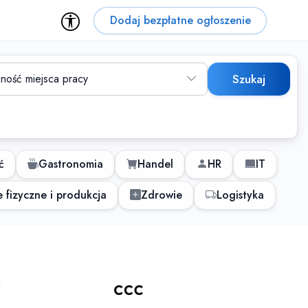
Dodaj bezpłatne ogłoszenie
ność miejsca pracy
Szukaj
ć
Gastronomia
Handel
HR
IT
 fizyczne i produkcja
Zdrowie
Logistyka
 dla osób z niepełnospraw