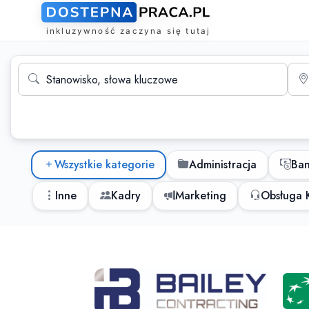
Wyszukiwarka ofert pracy
Stanowisko, słowa kluczowe
Mias
Kategorie ofert pracy
Wszystkie kategorie
Administracja
Ba
Inne
Kadry
Marketing
Obsługa K