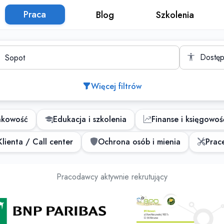
Praca
Blog
Szkolenia
to
Dostęp
Więcej filtrów
nkowość
Edukacja i szkolenia
Finanse i księgowoś
lienta / Call center
Ochrona osób i mienia
Prace
Oferty pracy
Pracodawcy aktywnie rekrutujący