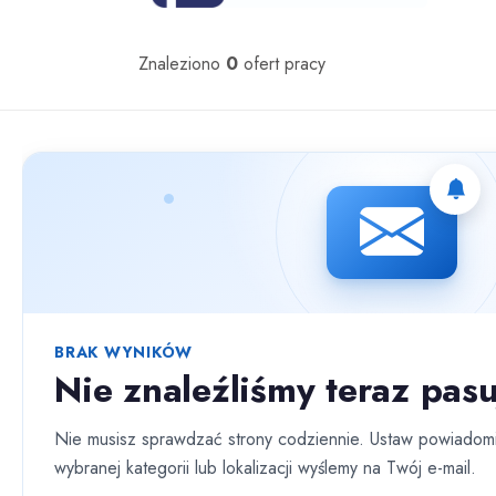
Oferty pracy
Znaleziono
0
ofert pracy
Nie znaleziono ofert spełniających wybrane kryteria.
BRAK WYNIKÓW
Nie znaleźliśmy teraz pasu
Nie musisz sprawdzać strony codziennie. Ustaw powiadomi
wybranej kategorii lub lokalizacji wyślemy na Twój e-mail.