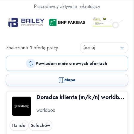
Oferty pracy dla osób z niepełnosprawnościami
Pracodawcy aktywnie rekrutujący
Oferty pracy
Sortuj
Znaleziono
1
ofertę pracy
Powiadom mnie o nowych ofertach
Mapa
Doradca klienta (m/k/n) worldbox Sulechów
worldbox
Handel
Sulechów