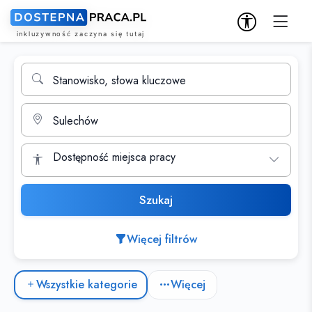
Wyszukiwarka ofert pracy
Stanowisko, słowa kluczowe
Miasto
Dostępność miejsca pracy
Szukaj
Więcej filtrów
Kategorie ofert pracy
Wszystkie kategorie
Więcej