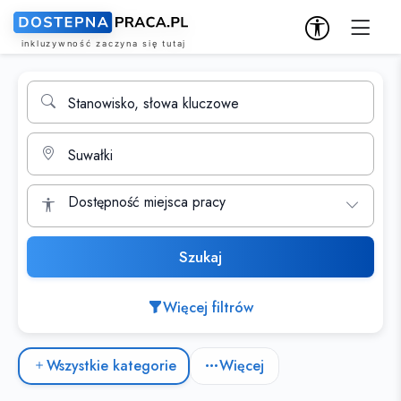
Wyszukiwarka ofert pracy
Stanowisko, słowa kluczowe
Miasto
Dostępność miejsca pracy
Szukaj
Więcej filtrów
Kategorie ofert pracy
Wszystkie kategorie
Więcej