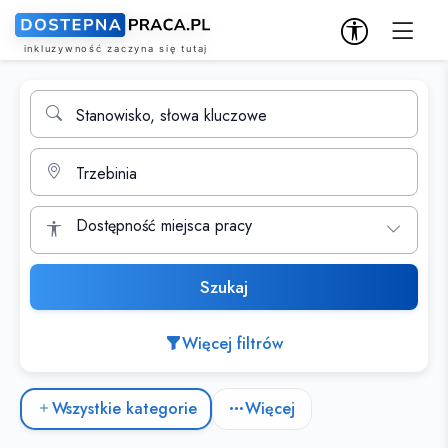
Wyszukiwarka ofert pracy
Stanowisko, słowa kluczowe
Miasto
Dostępność miejsca pracy
Szukaj
Więcej filtrów
Kategorie ofert pracy
Wszystkie kategorie
Więcej