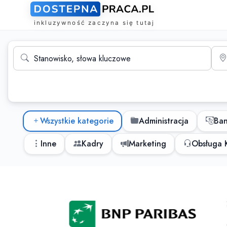
Wyszukiwarka ofert pracy
Stanowisko, słowa kluczowe
Mias
Kategorie ofert pracy
Wszystkie kategorie
Administracja
Ba
Inne
Kadry
Marketing
Obsługa K