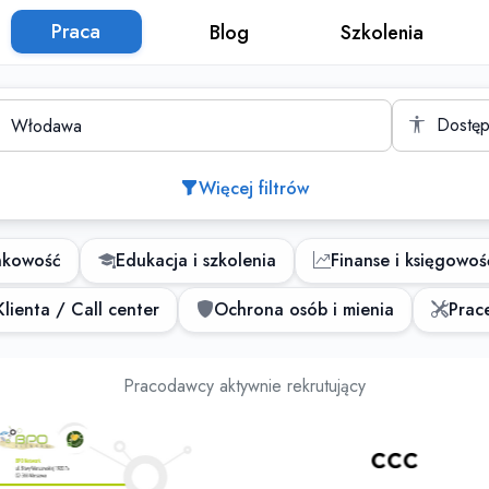
Praca
Blog
Szkolenia
to
Dostęp
Więcej filtrów
nkowość
Edukacja i szkolenia
Finanse i księgowoś
lienta / Call center
Ochrona osób i mienia
Prace
Oferty pracy
Pracodawcy aktywnie rekrutujący