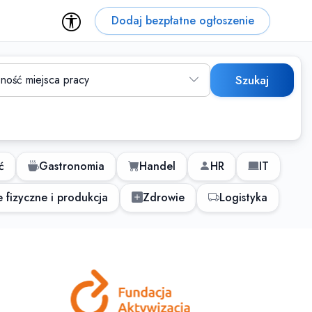
Dodaj bezpłatne ogłoszenie
ność miejsca pracy
Szukaj
ć
Gastronomia
Handel
HR
IT
 fizyczne i produkcja
Zdrowie
Logistyka
 dla osób z niepełnospraw