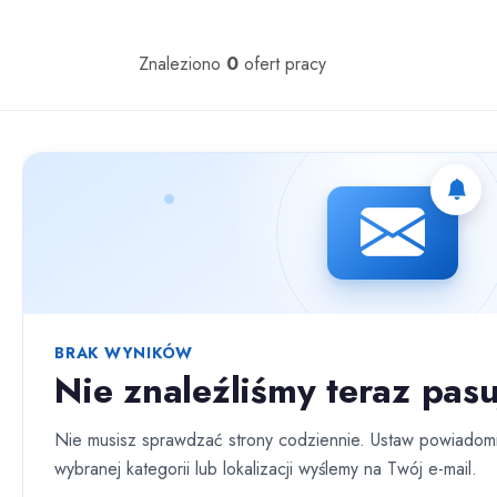
Oferty pracy
Znaleziono
0
ofert pracy
Nie znaleziono ofert spełniających wybrane kryteria.
BRAK WYNIKÓW
Nie znaleźliśmy teraz pasu
Nie musisz sprawdzać strony codziennie. Ustaw powiadomi
wybranej kategorii lub lokalizacji wyślemy na Twój e-mail.