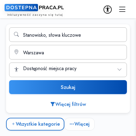
Wyszukiwarka ofert pracy
Stanowisko, słowa kluczowe
Miasto
Dostępność miejsca pracy
Szukaj
Więcej filtrów
Kategorie ofert pracy
Wszystkie kategorie
Więcej