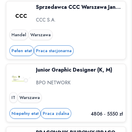
Sprzedawca CCC Warszawa Janki (k/m)
CCC S.A.
Handel
Warszawa
Pełen etat
Praca stacjonarna
Junior Graphic Designer (K, M)
BPO NETWORK
IT
Warszawa
Niepełny etat
Praca zdalna
4806 - 5550 zł