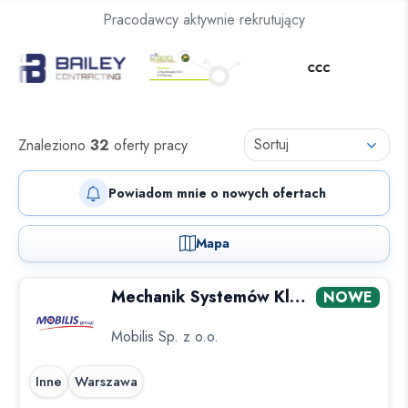
Oferty pracy dla osób z niepełnosprawnościami
Pracodawcy aktywnie rekrutujący
Oferty pracy
Sortuj
Znaleziono
32
oferty pracy
Powiadom mnie o nowych ofertach
Mapa
Mechanik Systemów Klimatyzacyjnych w...
NOWE
Mobilis Sp. z o.o.
Inne
Warszawa