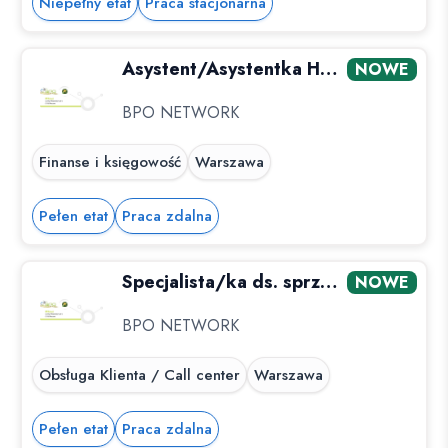
Niepełny etat
Praca stacjonarna
Asystent/Asystentka HSEQ zdalnie cała Polska
NOWE
BPO NETWORK
Finanse i księgowość
Warszawa
Pełen etat
Praca zdalna
Specjalista/ka ds. sprzedaży zdalnie
NOWE
BPO NETWORK
Obsługa Klienta / Call center
Warszawa
Pełen etat
Praca zdalna