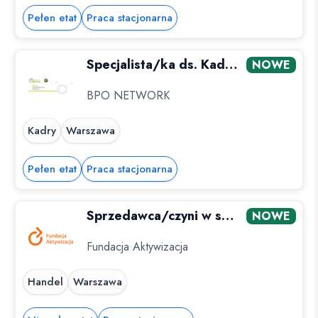
Pełen etat
Praca stacjonarna
Specjalista/ka ds. Kadr Warszawa Ochota
NOWE
BPO NETWORK
Kadry
Warszawa
Pełen etat
Praca stacjonarna
Sprzedawca/czyni w sklepie odzieżowym
NOWE
Fundacja Aktywizacja
Handel
Warszawa