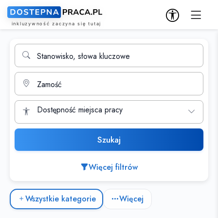
Wyszukiwarka ofert pracy
Stanowisko, słowa kluczowe
Miasto
Dostępność miejsca pracy
Szukaj
Więcej filtrów
Kategorie ofert pracy
Wszystkie kategorie
Więcej