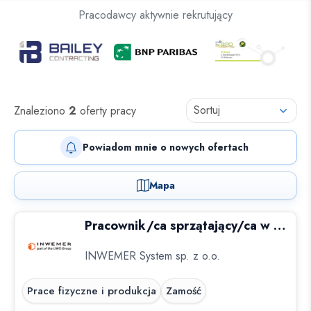
Oferty pracy dla osób z niepełnosprawnościami
Pracodawcy aktywnie rekrutujący
Oferty pracy
Sortuj
Znaleziono
2
oferty pracy
Powiadom mnie o nowych ofertach
Mapa
Pracownik/ca sprzątający/ca w placówce bankowej, 1 h dziennie - Zamość
INWEMER System sp. z o.o.
Prace fizyczne i produkcja
Zamość