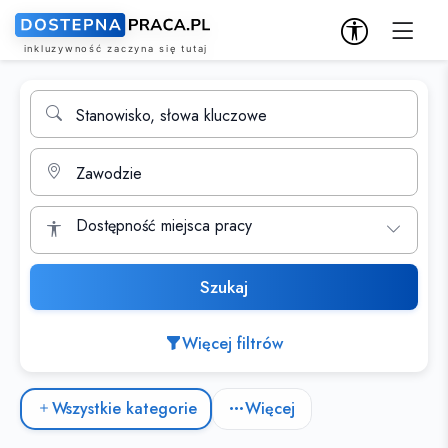
Wyszukiwarka ofert pracy
Stanowisko, słowa kluczowe
Miasto
Dostępność miejsca pracy
Szukaj
Więcej filtrów
Kategorie ofert pracy
Wszystkie kategorie
Więcej