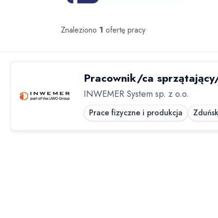
Oferty pracy
Znaleziono
1
ofertę pracy
INWEMER System sp. z o.o.
Prace fizyczne i produkcja
Zduńs