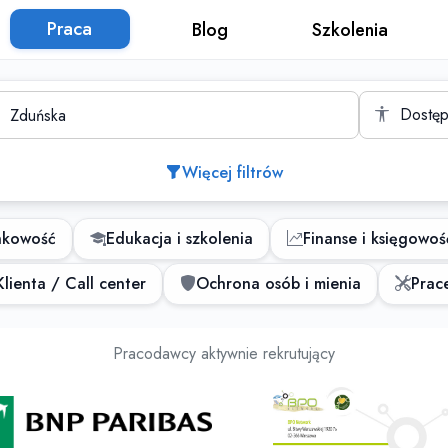
Praca
Blog
Szkolenia
to
Dostęp
Więcej filtrów
nkowość
Edukacja i szkolenia
Finanse i księgowoś
lienta / Call center
Ochrona osób i mienia
Prace
Oferty pracy
Pracodawcy aktywnie rekrutujący