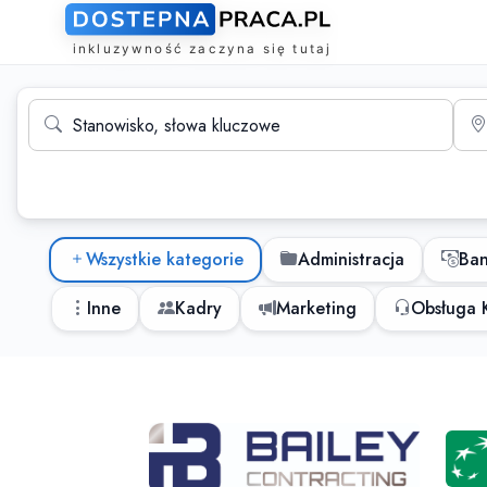
Wyszukiwarka ofert pracy
Stanowisko, słowa kluczowe
Mias
Kategorie ofert pracy
Wszystkie kategorie
Administracja
Ba
Inne
Kadry
Marketing
Obsługa K