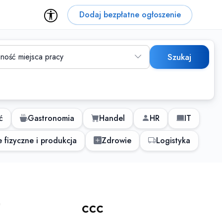
Dodaj bezpłatne ogłoszenie
ność miejsca pracy
Szukaj
ć
Gastronomia
Handel
HR
IT
 fizyczne i produkcja
Zdrowie
Logistyka
 dla osób z niepełnospraw