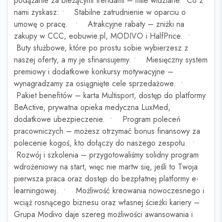
podążanie za bieżącymi trendami – mile widziane. Co z
nami zyskasz: • Stabilne zatrudnienie w oparciu o
umowę o pracę. • Atrakcyjne rabaty – zniżki na
zakupy w CCC, eobuwie.pl, MODIVO i HalfPrice. •
Buty służbowe, które po prostu sobie wybierzesz z
naszej oferty, a my je sfinansujemy. • Miesięczny system
premiowy i dodatkowe konkursy motywacyjne –
wynagradzamy za osiągnięte cele sprzedażowe. •
Pakiet benefitów – karta Multisport, dostęp do platformy
BeActive, prywatna opieka medyczna LuxMed,
dodatkowe ubezpieczenie. • Program poleceń
pracowniczych – możesz otrzymać bonus finansowy za
polecenie kogoś, kto dołączy do naszego zespołu. •
Rozwój i szkolenia – przygotowaliśmy solidny program
wdrożeniowy na start, więc nie martw się, jeśli to Twoja
pierwsza praca oraz dostęp do bezpłatnej platformy e-
learningowej. • Możliwość kreowania nowoczesnego i
wciąż rosnącego biznesu oraz własnej ścieżki kariery –
Grupa Modivo daje szereg możliwości awansowania i