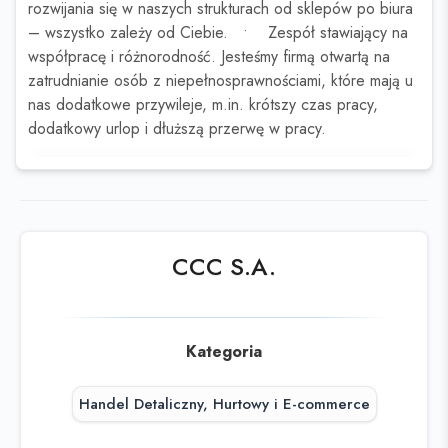
rozwijania się w naszych strukturach od sklepów po biura
– wszystko zależy od Ciebie. • Zespół stawiający na
współpracę i różnorodność. Jesteśmy firmą otwartą na
zatrudnianie osób z niepełnosprawnościami, które mają u
nas dodatkowe przywileje, m.in. krótszy czas pracy,
dodatkowy urlop i dłuższą przerwę w pracy.
Ta oferta wygasła
Sprawdź podobne oferty poniżej lub
skorzystaj z
wyszukiwarki
CCC S.A.
Kategoria
Handel Detaliczny, Hurtowy i E-commerce