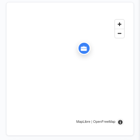
MapLibre | OpenFreeMap