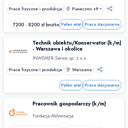
Prace fizyczne i produkcja
Piaseczno +9
Pełen etat
Praca stacjonarna
7200 - 8200 zł brutto
Technik obiektu/Konserwator (k/m)
- Warszawa i okolice
INWEMER Serwis sp. z o.o.
Prace fizyczne i produkcja
Warszawa
Pełen etat
Praca stacjonarna
Pracownik gospodarczy (k/m)
Fundacja Aktywizacja