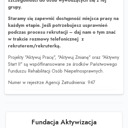
szczególności do osób wywodzących się z tej
grupy.
Staramy się zapewnić dostępność miejsca pracy na
każdym etapie. Jeśli potrzebujesz usprawnień
podczas procesu rekrutacji – daj nam o tym znać
w trakcie rozmowy telefonicznej z
rekruterem/rekruterką.
Projekty "Aktywuj Pracę", "Aktywuj Zmianę" oraz "Aktywny
Start II" są współfinansowane ze środków Państwowego
Funduszu Rehabilitacji Osób Niepełnosprawnych.
Numer w rejestrze Agencji Zatrudnienia: 947
Ta oferta wygasła
Sprawdź podobne oferty poniżej lub
skorzystaj z
wyszukiwarki
Fundacja Aktywizacja