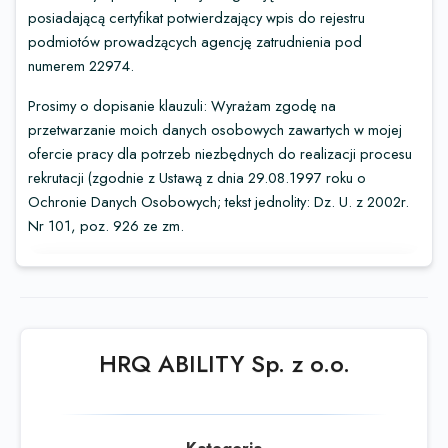
posiadającą certyfikat potwierdzający wpis do rejestru
podmiotów prowadzących agencję zatrudnienia pod
numerem 22974.
Prosimy o dopisanie klauzuli: Wyrażam zgodę na
przetwarzanie moich danych osobowych zawartych w mojej
ofercie pracy dla potrzeb niezbędnych do realizacji procesu
rekrutacji (zgodnie z Ustawą z dnia 29.08.1997 roku o
Ochronie Danych Osobowych; tekst jednolity: Dz. U. z 2002r.
Nr 101, poz. 926 ze zm.
Ta oferta wygasła
Sprawdź podobne oferty poniżej lub
skorzystaj z
wyszukiwarki
HRQ ABILITY Sp. z o.o.