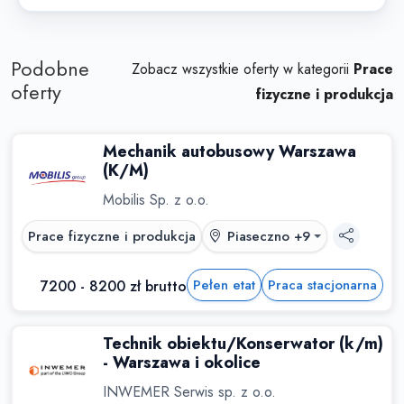
Podobne
Zobacz wszystkie oferty w kategorii
Prace
oferty
fizyczne i produkcja
Mechanik autobusowy Warszawa
(K/M)
Mobilis Sp. z o.o.
Prace fizyczne i produkcja
Piaseczno +9
Pełen etat
Praca stacjonarna
7200 - 8200 zł brutto
Technik obiektu/Konserwator (k/m)
- Warszawa i okolice
INWEMER Serwis sp. z o.o.