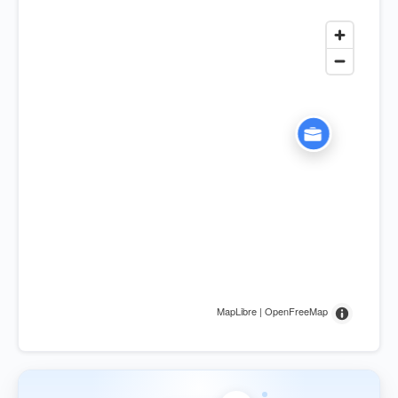
MapLibre | OpenFreeMap