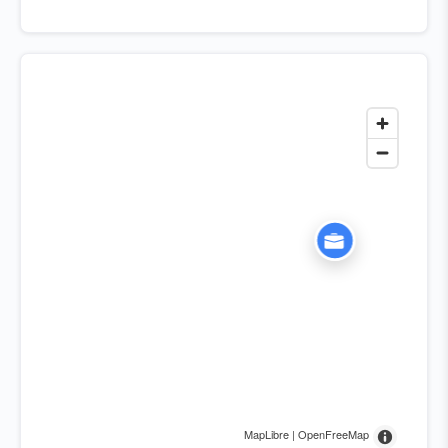
MapLibre | OpenFreeMap