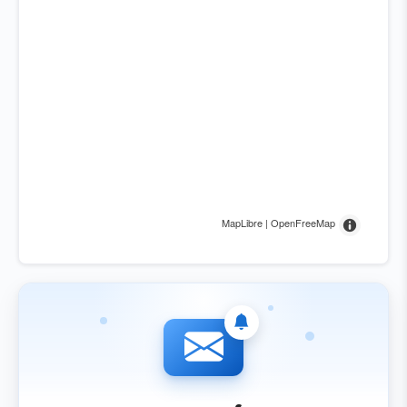
MapLibre | OpenFreeMap